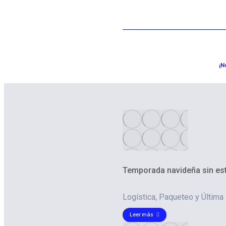
¡N
Temporada navideña sin estr
Logística
,
Paqueteo y Última 
Leer más