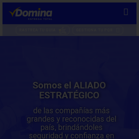
RASTREA TU GUÍA
GESTIONA TU PQR
Somos el ALIADO
ESTRATÉGICO
de las compañías más
grandes y reconocidas del
país, brindándoles
seguridad y confianza en