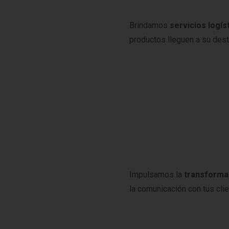
Brindamos
servicios logís
productos lleguen a su dest
Impulsamos la
transformac
la comunicación con tus cli