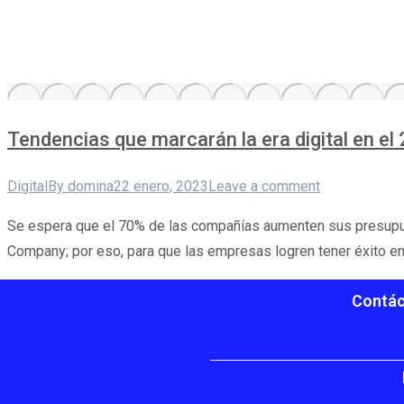
Tendencias que marcarán la era digital en el
Digital
By
domina
22 enero, 2023
Leave a comment
Se espera que el 70% de las compañías aumenten sus presupues
Company; por eso, para que las empresas logren tener éxito en 
Contác