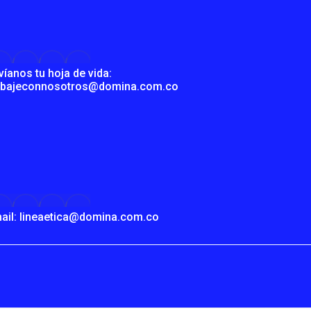
víanos tu hoja de vida:
abajeconnosotros@domina.com.co
ail: lineaetica@domina.com.co