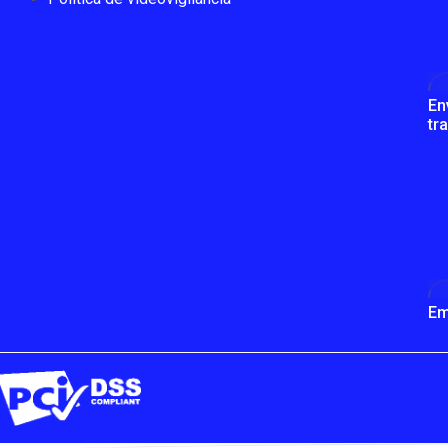
En
tr
Em