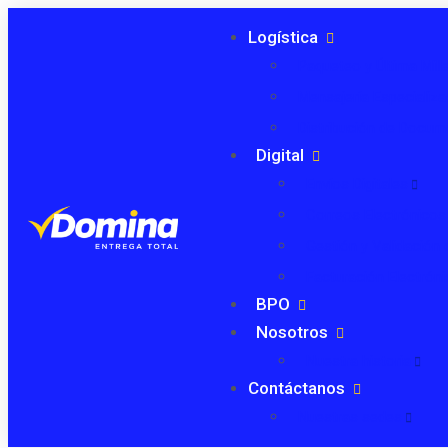
Logística
Paqueteo y Última Mill
Mensajería Especializ
Distribución de Docu
Digital
Envíos Digitales
Correos Electrónicos
Gestión y Validación 
Facturación Electróni
BPO
Nosotros
Nuestra historia
Contáctanos
Nuestras sedes