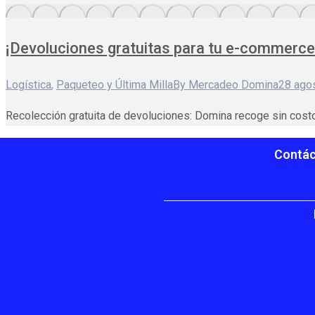
¡Devoluciones gratuitas para tu e-commerce
Logística
,
Paqueteo y Última Milla
By
Mercadeo Domina
28 ago
Recolección gratuita de devoluciones: Domina recoge sin costo s
Contác