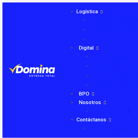
Logística
Paqueteo y Última Mill
Mensajería Especializ
Distribución de Docu
Digital
Envíos Digitales
Correos Electrónicos
Gestión y Validación 
Facturación Electróni
BPO
Nosotros
Nuestra historia
Contáctanos
Nuestras sedes