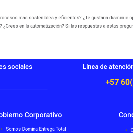
procesos más sostenibles y eficientes? ¿Te gustaría disminuir o
n? ¿Crees en la automatización? Si las respuestas a estas preg
es sociales
Línea de atenció
+57 60(
obierno Corporativo
Cond
Somos Domina Entrega Total
C