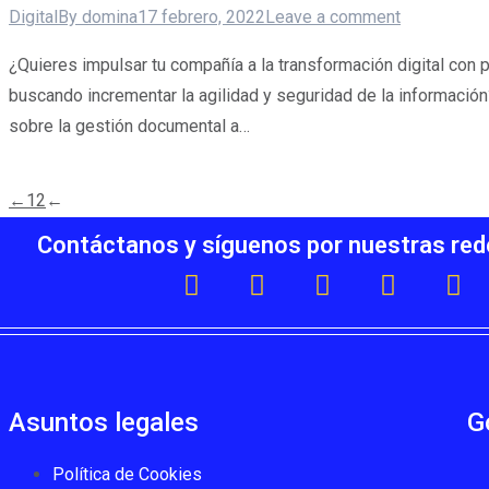
Digital
By
domina
17 febrero, 2022
Leave a comment
¿Quieres impulsar tu compañía a la transformación digital con 
buscando incrementar la agilidad y seguridad de la informació
sobre la gestión documental a…
←
1
2
←
Contáctanos y síguenos por nuestras red
Asuntos legales
G
Política de Cookies