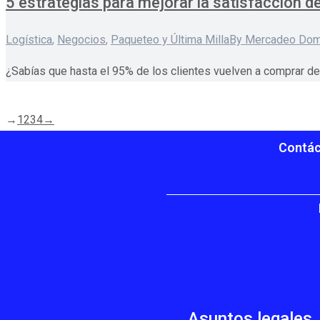
5 estrategias para mejorar la satisfacción d
Logística
,
Negocios
,
Paqueteo y Última Milla
By
Mercadeo Dom
¿Sabías que hasta el 95% de los clientes vuelven a comprar des
→
1
2
3
4
→
Contác
Asuntos legales